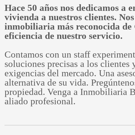
Hace 50 años nos dedicamos a e
vivienda a nuestros clientes. No
inmobiliaria más reconocida de 
eficiencia de nuestro servicio.
Contamos con un staff experiment
soluciones precisas a los clientes 
exigencias del mercado. Una aseso
alternativa de su vida. Pregúnteno
propiedad. Venga a Inmobiliaria B
aliado profesional.